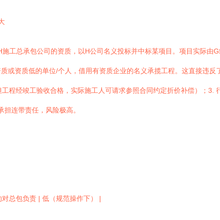
大
”H施工总承包公司的资质，以H公司名义投标并中标某项目。项目实际由
质或资质低的单位/个人，借用有资质企业的名义承揽工程。这直接违反了
但工程经竣工验收合格，实际施工人可请求参照合同约定折价补偿）；3. 
承担连带责任，风险极高。
约对总包负责 | 低（规范操作下） |