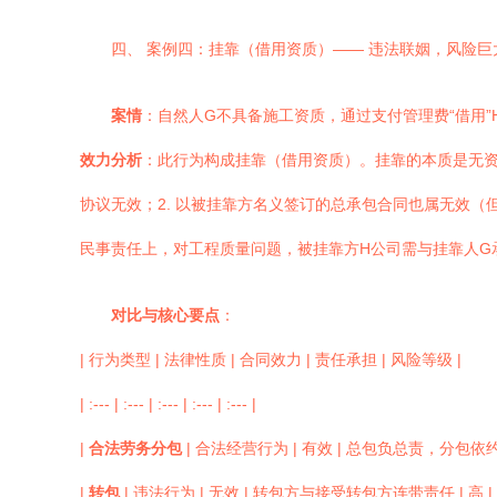
四、 案例四：挂靠（借用资质）—— 违法联姻，风险巨
案情
：自然人G不具备施工资质，通过支付管理费“借用
效力分析
：此行为构成挂靠（借用资质）。挂靠的本质是无资
协议无效；2. 以被挂靠方名义签订的总承包合同也属无效（
民事责任上，对工程质量问题，被挂靠方H公司需与挂靠人G
对比与核心要点
：
| 行为类型 | 法律性质 | 合同效力 | 责任承担 | 风险等级 |
| :--- | :--- | :--- | :--- | :--- |
|
合法劳务分包
| 合法经营行为 | 有效 | 总包负总责，分包依
|
转包
| 违法行为 | 无效 | 转包方与接受转包方连带责任 | 高 |